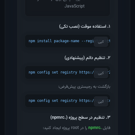
JavaScript
۱. استفاده موقت (نصب تکی)
کپی
npm install package-name --registry=https://mirror
۲. تنظیم دائم (پیشنهادی)
کپی
npm config set registry https://mirror2.chabokan.n
بازگشت به رجیستری پیش‌فرض:
کپی
npm config set registry https://registry.npmjs.org
۳. تنظیم در سطح پروژه (.npmrc)
فایل
.npmrc
را در root پروژه ایجاد کنید: