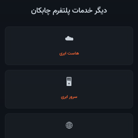
دیگر خدمات پلتفرم چابکان
☁️
هاست ابری
🖥️
سرور ابری
🌐