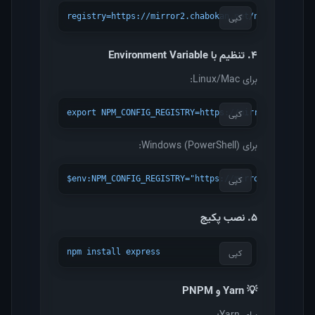
کپی
registry=https://mirror2.chabokan.net/npm/
۴. تنظیم با Environment Variable
برای Linux/Mac:
کپی
export NPM_CONFIG_REGISTRY=https://mirror2.chaboka
برای Windows (PowerShell):
کپی
$env:NPM_CONFIG_REGISTRY="https://mirror2.chabokan
۵. نصب پکیج
کپی
npm install express
💡 Yarn و PNPM