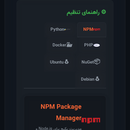
⚙️ راهنمای تنظیم
Python
NPM
🐳
Docker
PHP
📦
🐧
Ubuntu
NuGet
🐧
Debian
NPM Package
Manager
مدیریت پکیج برای Node.js و