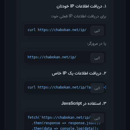
۱. دریافت اطلاعات IP خودتان
برای دریافت اطلاعات IP فعلی خود:
کپی
curl https://chabokan.net/ip/
یا در مرورگر:
کپی
https://chabokan.net/ip/
۲. دریافت اطلاعات یک IP خاص
کپی
curl https://chabokan.net/ip/?address=1.1.1.1
۳. استفاده در JavaScript
کپی
fetch('https://chabokan.net/ip/')

  .then(response => response.json())

  .then(data => console.log(data));