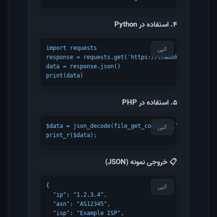
۴. استفاده در Python
کپی
import requests

response = requests.get('https://chabokan.net/ip/')
data = response.json()

print(data)
۵. استفاده در PHP
کپی
$data = json_decode(file_get_contents('https://chab
print_r($data);
📋 خروجی نمونه (JSON)
کپی
{

  "ip": "1.2.3.4",

  "asn": "AS12345",

  "isp": "Example ISP",
