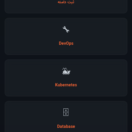
ثبت دامنه
🔧
DevOps
🐳
Kubernetes
🗄️
Database